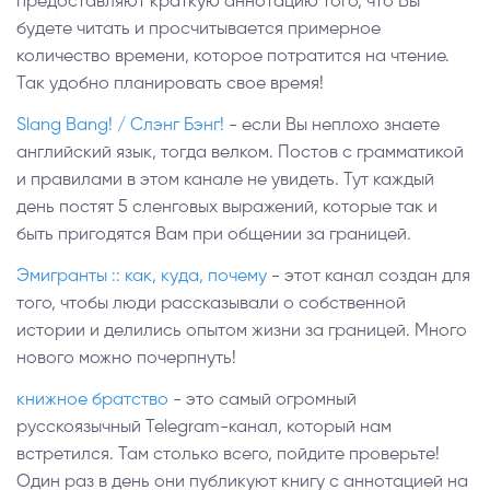
предоставляют краткую аннотацию того, что Вы
будете читать и просчитывается примерное
количество времени, которое потратится на чтение.
Так удобно планировать свое время!
Slang Bang! / Слэнг Бэнг!
- если Вы неплохо знаете
английский язык, тогда велком. Постов с грамматикой
и правилами в этом канале не увидеть. Тут каждый
день постят 5 сленговых выражений, которые так и
быть пригодятся Вам при общении за границей.
Эмигранты :: как, куда, почему
- этот канал создан для
того, чтобы люди рассказывали о собственной
истории и делились опытом жизни за границей. Много
нового можно почерпнуть!
книжное братство
- это самый огромный
русскоязычный Telegram-канал, который нам
встретился. Там столько всего, пойдите проверьте!
Один раз в день они публикуют книгу с аннотацией на