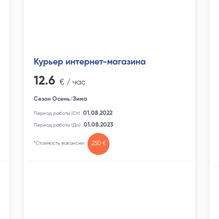
Курьер интернет-магазина
12.6
€ / час
Сезон Осень/Зима
01.08.2022
Период работы (От)
01.08.2023
Период работы (До)
*Стоимость вакансии:
250 €