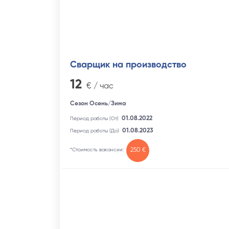
Сварщик на производство
12
€ / час
Сезон Осень/Зима
01.08.2022
Период работы (От)
01.08.2023
Период работы (До)
*Стоимость вакансии:
250 €